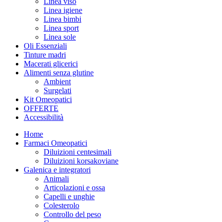
Linea viso
Linea igiene
Linea bimbi
Linea sport
Linea sole
Oli Essenziali
Tinture madri
Macerati glicerici
Alimenti senza glutine
Ambient
Surgelati
Kit Omeopatici
OFFERTE
Accessibilità
Home
Farmaci Omeopatici
Diluizioni centesimali
Diluizioni korsakoviane
Galenica e integratori
Animali
Articolazioni e ossa
Capelli e unghie
Colesterolo
Controllo del peso