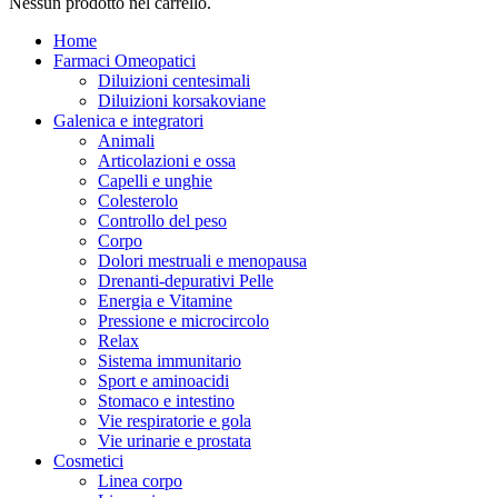
Nessun prodotto nel carrello.
Home
Farmaci Omeopatici
Diluizioni centesimali
Diluizioni korsakoviane
Galenica e integratori
Animali
Articolazioni e ossa
Capelli e unghie
Colesterolo
Controllo del peso
Corpo
Dolori mestruali e menopausa
Drenanti-depurativi Pelle
Energia e Vitamine
Pressione e microcircolo
Relax
Sistema immunitario
Sport e aminoacidi
Stomaco e intestino
Vie respiratorie e gola
Vie urinarie e prostata
Cosmetici
Linea corpo