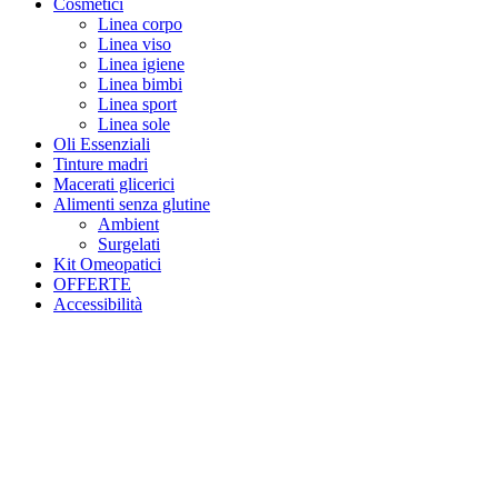
Cosmetici
Linea corpo
Linea viso
Linea igiene
Linea bimbi
Linea sport
Linea sole
Oli Essenziali
Tinture madri
Macerati glicerici
Alimenti senza glutine
Ambient
Surgelati
Kit Omeopatici
OFFERTE
Accessibilità