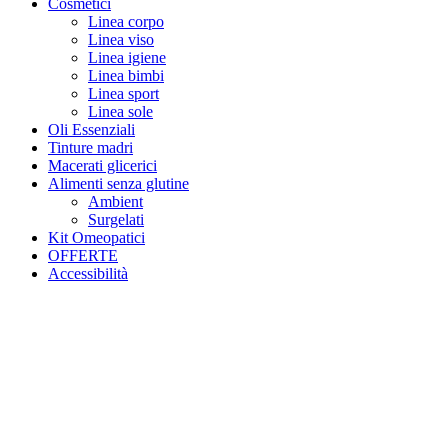
Cosmetici
Linea corpo
Linea viso
Linea igiene
Linea bimbi
Linea sport
Linea sole
Oli Essenziali
Tinture madri
Macerati glicerici
Alimenti senza glutine
Ambient
Surgelati
Kit Omeopatici
OFFERTE
Accessibilità