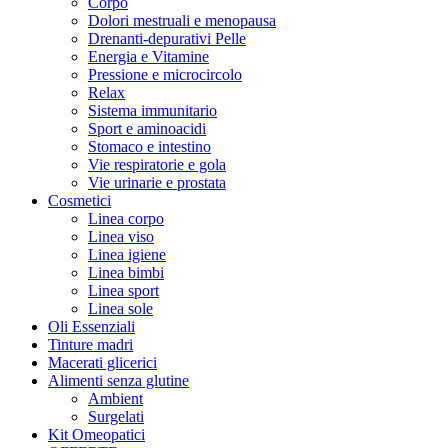
Corpo
Dolori mestruali e menopausa
Drenanti-depurativi Pelle
Energia e Vitamine
Pressione e microcircolo
Relax
Sistema immunitario
Sport e aminoacidi
Stomaco e intestino
Vie respiratorie e gola
Vie urinarie e prostata
Cosmetici
Linea corpo
Linea viso
Linea igiene
Linea bimbi
Linea sport
Linea sole
Oli Essenziali
Tinture madri
Macerati glicerici
Alimenti senza glutine
Ambient
Surgelati
Kit Omeopatici