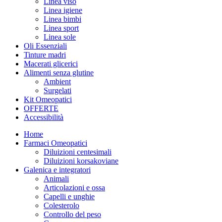
Linea viso
Linea igiene
Linea bimbi
Linea sport
Linea sole
Oli Essenziali
Tinture madri
Macerati glicerici
Alimenti senza glutine
Ambient
Surgelati
Kit Omeopatici
OFFERTE
Accessibilità
Home
Farmaci Omeopatici
Diluizioni centesimali
Diluizioni korsakoviane
Galenica e integratori
Animali
Articolazioni e ossa
Capelli e unghie
Colesterolo
Controllo del peso