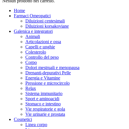
Nessun prodotto nel carrello.
Home
Farmaci Omeopatici
Diluizioni centesimali
Diluizioni korsakoviane
Galenica e integratori
Animali
Articolazioni e ossa
Capelli e unghie
Colesterolo
Controllo del peso
Corpo
Dolori mestruali e menopausa
Drenanti-depurativi Pelle
Energia e Vitamine
Pressione e microcircolo
Relax
Sistema immunitario
Sport e aminoacidi
Stomaco e intestino
Vie respiratorie e gola
Vie urinarie e prostata
Cosmetici
Linea corpo