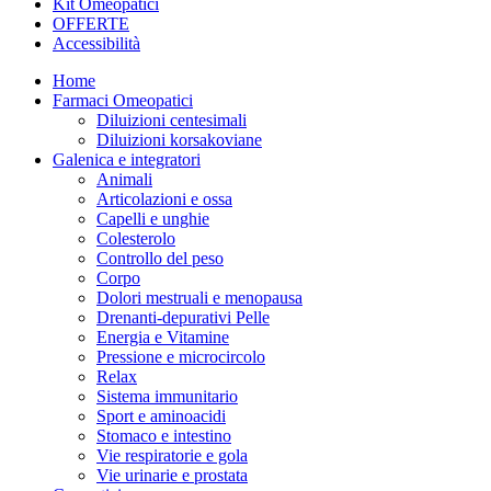
Kit Omeopatici
OFFERTE
Accessibilità
Home
Farmaci Omeopatici
Diluizioni centesimali
Diluizioni korsakoviane
Galenica e integratori
Animali
Articolazioni e ossa
Capelli e unghie
Colesterolo
Controllo del peso
Corpo
Dolori mestruali e menopausa
Drenanti-depurativi Pelle
Energia e Vitamine
Pressione e microcircolo
Relax
Sistema immunitario
Sport e aminoacidi
Stomaco e intestino
Vie respiratorie e gola
Vie urinarie e prostata