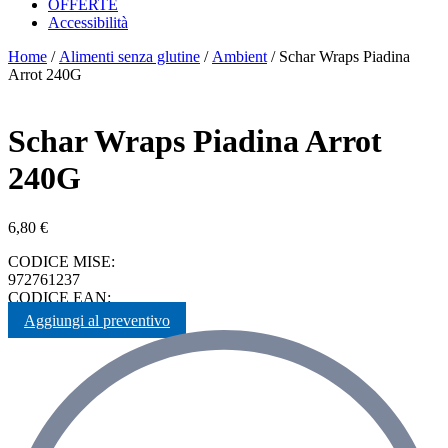
OFFERTE
Accessibilità
Home
/
Alimenti senza glutine
/
Ambient
/ Schar Wraps Piadina
Arrot 240G
Schar Wraps Piadina Arrot
240G
6,80
€
CODICE MISE:
972761237
CODICE EAN:
Aggiungi al preventivo