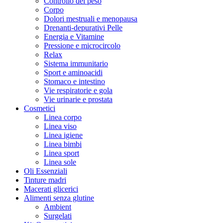
Controllo del peso
Corpo
Dolori mestruali e menopausa
Drenanti-depurativi Pelle
Energia e Vitamine
Pressione e microcircolo
Relax
Sistema immunitario
Sport e aminoacidi
Stomaco e intestino
Vie respiratorie e gola
Vie urinarie e prostata
Cosmetici
Linea corpo
Linea viso
Linea igiene
Linea bimbi
Linea sport
Linea sole
Oli Essenziali
Tinture madri
Macerati glicerici
Alimenti senza glutine
Ambient
Surgelati