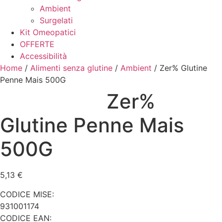
Ambient
Surgelati
Kit Omeopatici
OFFERTE
Accessibilità
Home
/
Alimenti senza glutine
/
Ambient
/ Zer% Glutine
Penne Mais 500G
Zer%
Glutine Penne Mais
500G
5,13
€
CODICE MISE:
931001174
CODICE EAN: